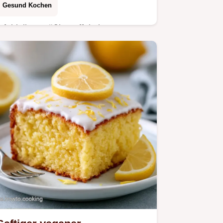
Gesund Kochen
Oft bleiben Süßkartoffeln im Kern
hart. Diese Gegrillte Süßkartoffel wird
ohne Vorkochen gar; inklusive einer
Tabelle mit Methode, Zeit und Textur.