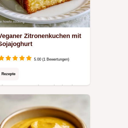
Veganer Zitronenkuchen mit
Sojajoghurt
5.00 (1 Bewertungen)
Rezepte
Dieser Veganer Zitronenkuchen ist
herrlich frisch. Entdecken Sie saftige
Vegane Zitronenkuchen Rezepte inkl.
Budget-Swap-Tabelle. In 70 Minuten
bereit.