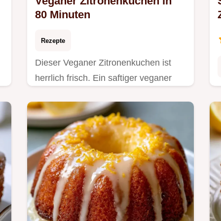
Veganer Zitronenkuchen in
80 Minuten
Rezepte
Dieser Veganer Zitronenkuchen ist
herrlich frisch. Ein saftiger veganer
Zitronenkuchen als Veganer
Kastenkuchen Zitrone. Inklusive
Budget-Swap-Tabelle. 80 Min.