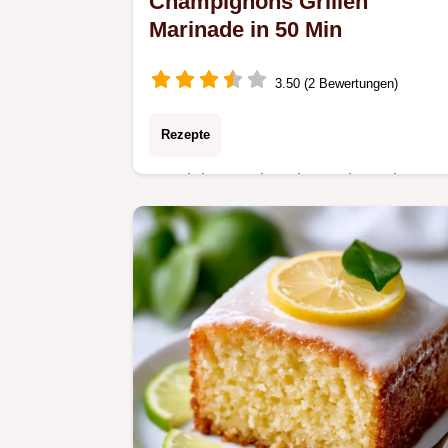
Champignons Grillen
Marinade in 50 Min
3.50 (2 Bewertungen)
Rezepte
Bereit in 50 Min: Diese Champignons
Grillen Marinade sorgt für Aroma. Die
Sektion Warum diese Kombi
funktioniert erklärt die herzhafte
Kruste.