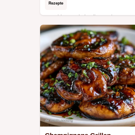
Rezepte
Rauchig-cremig ist dieser Blummus
mit Krümelcrunch. Erfahren Sie mehr
in den entscheidenden Schritten. Idea
als herzhafter Dip für Party-Platten.