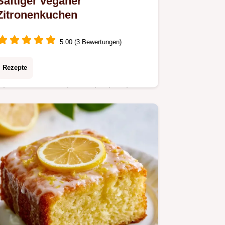
Saftiger veganer
Zitronenkuchen
5.00 (3 Bewertungen)
Rezepte
Dieser Veganer Zitronenkuchen ist
herrlich frisch. Ein fluffiger Veganer
Zitronenkuchen für die Kastenform.
Inklusive Budget-Tabelle für
Ersatzzutaten.