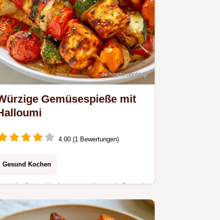
Würzige Gemüsespieße mit
Halloumi
4.00 (1 Bewertungen)
Gesund Kochen
Herzhafte Würzige Gemüsespieße mit
Röstnoten. Inklusive der Rezept
Details im Überblick für Ihr Timing.