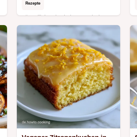
Rezepte
Für Grillabende sind Vegetarische
Gemüsespieße ideal. Die Tipps unter
l
So gelingen die Spieße sorgen für
knackiges Gemüse mit rauchiger
Note.