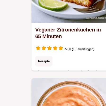
Veganer Zitronenkuchen in
65 Minuten
5.00 (1 Bewertungen)
Rezepte
Dieser Veganer Zitronenkuchen ist
ohne Ei und gelingt immer saftig.
Inklusive Temperatur-Tabelle für das
beste Ergebnis. In 65 Minuten auf
dem Tisch!