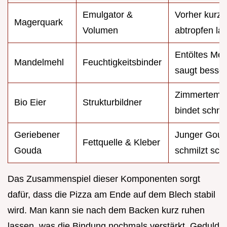
Emulgator &
Vorher kurz
Magerquark
Volumen
abtropfen la
Entöltes Meh
Mandelmehl
Feuchtigkeitsbinder
saugt besser
Zimmertempe
Bio Eier
Strukturbildner
bindet schnel
Geriebener
Junger Gou
Fettquelle & Kleber
Gouda
schmilzt sch
Das Zusammenspiel dieser Komponenten sorgt
dafür, dass die Pizza am Ende auf dem Blech stabil
wird. Man kann sie nach dem Backen kurz ruhen
lassen, was die Bindung nochmals verstärkt. Geduld