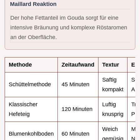
Maillard Reaktion
Der hohe Fettanteil im Gouda sorgt für eine
intensive Bräunung und komplexe Röstaromen
an der Oberfläche.
Methode
Zeitaufwand
Textur
Ei
Saftig
Sch
Schüttelmethode
45 Minuten
kompakt
All
Klassischer
Luftig
Tra
120 Minuten
Hefeteig
knusprig
Piz
Weich
Ma
Blumenkohlboden
60 Minuten
gemüsig
Näh