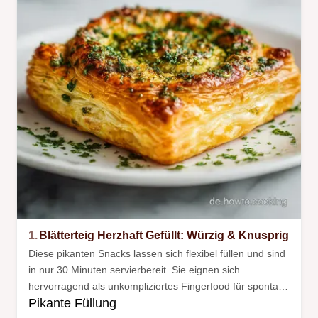
1.
Blätterteig Herzhaft Gefüllt: Würzig & Knusprig
Diese pikanten Snacks lassen sich flexibel füllen und sind
in nur 30 Minuten servierbereit. Sie eignen sich
hervorragend als unkompliziertes Fingerfood für spontane
Pikante Füllung
Gäste oder gemütliche Abende.