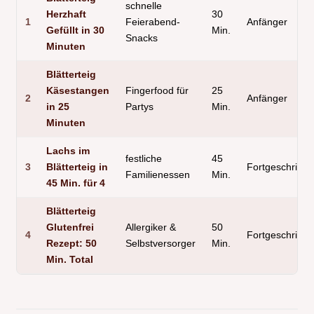
schnelle
Herzhaft
30
1
Feierabend-
Anfänger
Gefüllt in 30
Min.
Snacks
Minuten
Blätterteig
Käsestangen
Fingerfood für
25
2
Anfänger
in 25
Partys
Min.
Minuten
Lachs im
festliche
45
3
Blätterteig in
Fortgeschritte
Familienessen
Min.
45 Min. für 4
Blätterteig
Glutenfrei
Allergiker &
50
4
Fortgeschritte
Rezept: 50
Selbstversorger
Min.
Min. Total