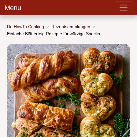
Menu
De.HowTo.Cooking
Rezeptsammlungen
Einfache Blätterteig Rezepte für würzige Snacks