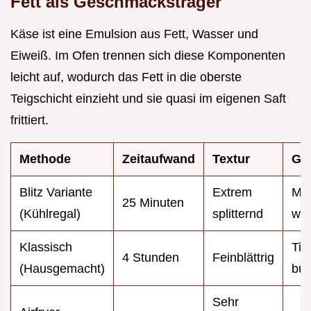
Fett als Geschmacksträger
Käse ist eine Emulsion aus Fett, Wasser und
Eiweiß. Im Ofen trennen sich diese Komponenten
leicht auf, wodurch das Fett in die oberste
Teigschicht einzieht und sie quasi im eigenen Saft
frittiert.
Methode
Zeitaufwand
Textur
Ge
Blitz Variante
Extrem
Mil
25 Minuten
(Kühlregal)
splitternd
wür
Klassisch
Tie
4 Stunden
Feinblättrig
(Hausgemacht)
but
Sehr