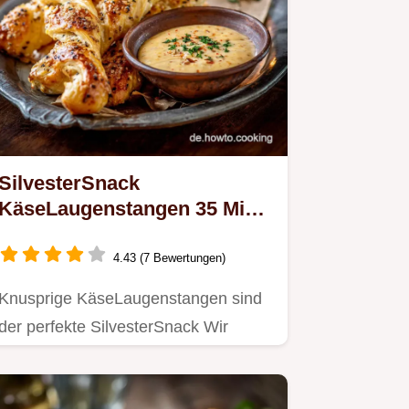
SilvesterSnack
KäseLaugenstangen 35 Min
festlicher Dip
4.43 (7 Bewertungen)
Knusprige KäseLaugenstangen sind
der perfekte SilvesterSnack Wir
machen einfache Silvester Snacks…