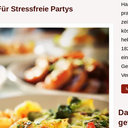
Hal
Für Stressfreie Partys
pr
ze
kös
hek
182
ei
Ge
Ve
M
Da
ge