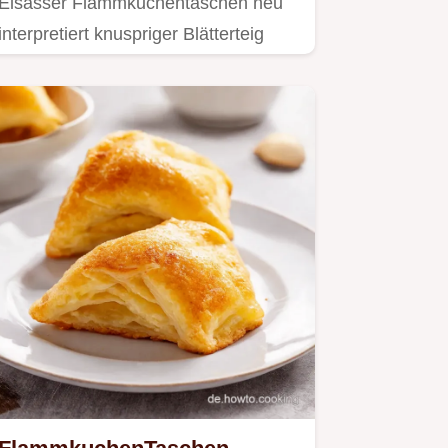
Elsässer Flammkuchentaschen neu
interpretiert knuspriger Blätterteig
umhüllt die cremige…