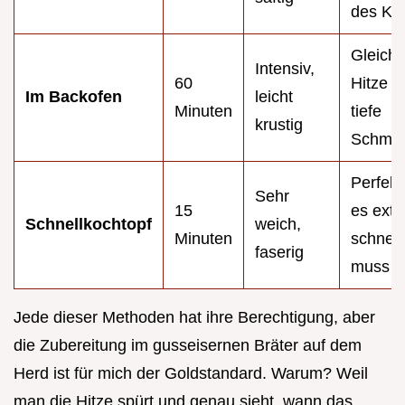
des Ko
Gleich
Intensiv,
60
Hitze so
Im Backofen
leicht
Minuten
tiefe
krustig
Schmo
Perfekt
Sehr
15
es ext
Schnellkochtopf
weich,
Minuten
schnell
faserig
muss
Jede dieser Methoden hat ihre Berechtigung, aber
die Zubereitung im gusseisernen Bräter auf dem
Herd ist für mich der Goldstandard. Warum? Weil
man die Hitze spürt und genau sieht, wann das