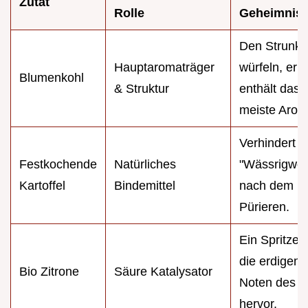
Zutat
Rolle
Geheimnis
Den Strunk f
Hauptaromaträger
würfeln, er
Blumenkohl
& Struktur
enthält das
meiste Arom
Verhindert d
Festkochende
Natürliches
"Wässrigwer
Kartoffel
Bindemittel
nach dem
Pürieren.
Ein Spritzer
die erdigen
Bio Zitrone
Säure Katalysator
Noten des K
hervor.