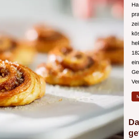
Hal
pr
ze
kös
hek
182
ei
Ge
Ve
M
Da
ge