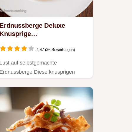
Erdnussberge Deluxe
Knusprige
NussNougatHäppchen
4.47 (36 Bewertungen)
Lust auf selbstgemachte
Erdnussberge Diese knusprigen
Happen mit Nougat und Erdnuss sind
perfekt…