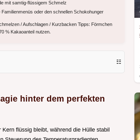
e mit samtig-flüssigem Schmelz
he Familienmenüs oder den schnellen Schokohunger
: Schmelzen / Aufschlagen / Kurzbacken Tipps: Förmchen
 70 % Kakaoanteil nutzen.
☷
gie hinter dem perfekten
Kern flüssig bleibt, während die Hülle stabil
ten Steuerung des Temperaturgradienten.