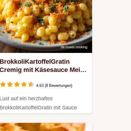
BrokkoliKartoffelGratin
Cremig mit Käsesauce Mein
Rezept
4.63 (8 Bewertungen)
Lust auf ein herzhaftes
BrokkoliKartoffelGratin mit Sauce
Mein cremiges Rezept mit
Käsesauce…