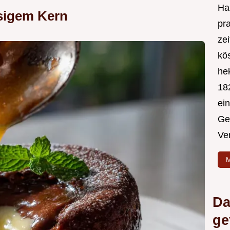
Hal
sigem Kern
pr
ze
kös
hek
182
ei
Ge
Ve
M
Da
ge