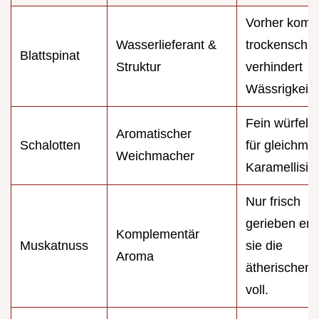
Vorher kompl
Wasserlieferant &
trockenschl
Blattspinat
Struktur
verhindert
Wässrigkeit.
Fein würfeln
Aromatischer
Schalotten
für gleichmä
Weichmacher
Karamellisie
Nur frisch
gerieben entf
Komplementär
Muskatnuss
sie die
Aroma
ätherischen 
voll.