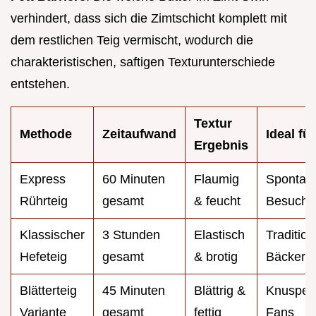
verhindert, dass sich die Zimtschicht komplett mit
dem restlichen Teig vermischt, wodurch die
charakteristischen, saftigen Texturunterschiede
entstehen.
Textur
Methode
Zeitaufwand
Ideal für
Ergebnis
Express
60 Minuten
Flaumig
Spontan
Rührteig
gesamt
& feucht
Besuch
Klassischer
3 Stunden
Elastisch
Tradition
Hefeteig
gesamt
& brotig
Bäcker
Blätterteig
45 Minuten
Blättrig &
Knusper
Variante
gesamt
fettig
Fans