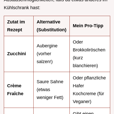
Kühlschrank hast:
Zutat im
Alternative
Mein Pro-Tipp
Rezept
(Substitution)
Oder
Aubergine
Brokkoliröschen
Zucchini
(vorher
(kurz
salzen!)
blanchieren)
Oder pflanzliche
Saure Sahne
Crème
Hafer
(etwas
Fraîche
Kochcreme (für
weniger Fett)
Veganer)
Gibt einen