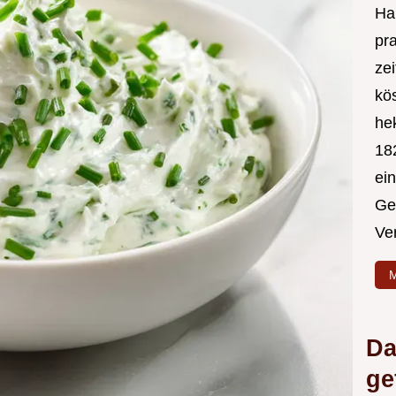
Hal
pr
ze
kös
hek
182
ei
Ge
Ve
M
Da
ge