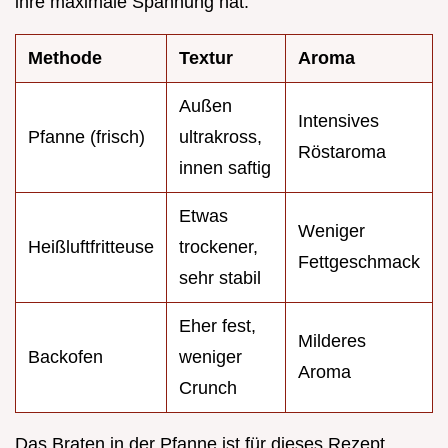
ihre maximale Spannung hat.
Methode
Textur
Aroma
Außen
Intensives
Pfanne (frisch)
ultrakross,
Röstaroma
innen saftig
Etwas
Weniger
Heißluftfritteuse
trockener,
Fettgeschmack
sehr stabil
Eher fest,
Milderes
Backofen
weniger
Aroma
Crunch
Das Braten in der Pfanne ist für dieses Rezept