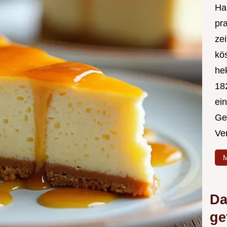
Hal
pr
ze
kös
hek
182
ei
Ge
Ve
M
Da
ge