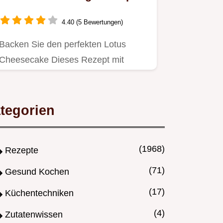
mit BiscoffKaramell
4.40 (5 Bewertungen)
Backen Sie den perfekten Lotus
Cheesecake Dieses Rezept mit
Backen garantiert dank Wasserbad
eine…
tegorien
(1968)
Rezepte
(71)
Gesund Kochen
(17)
Küchentechniken
(4)
Zutatenwissen