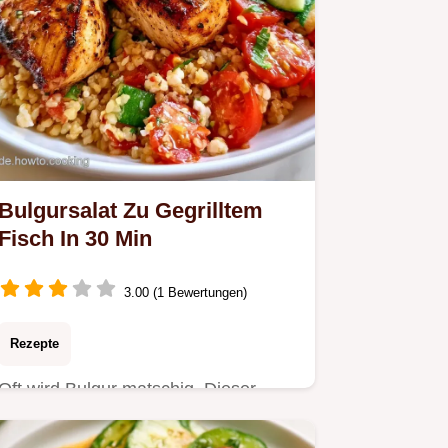
Bulgursalat Zu Gegrilltem
Fisch In 30 Min
3.00 (1 Bewertungen)
Rezepte
Oft wird Bulgur matschig. Dieser
Bulgursalat zu gegrilltem Fisch setzt