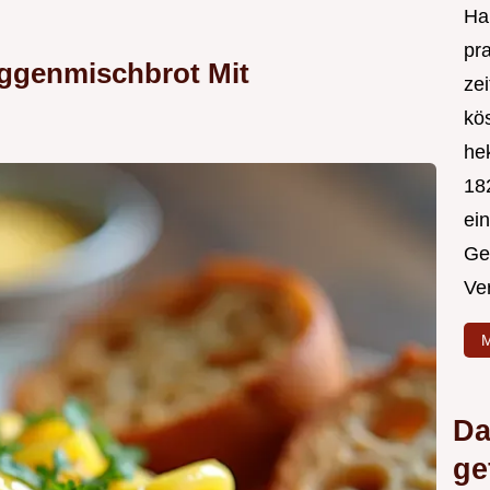
Hal
pr
oggenmischbrot Mit
ze
kös
hek
182
ei
Ge
Ve
M
Da
ge