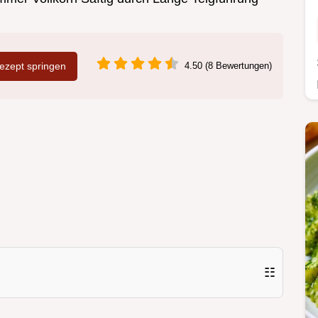
zept springen
4.50 (8 Bewertungen)
☷