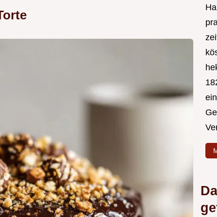
Hal
Torte
pr
ze
kös
hek
182
ei
Ge
Ve
M
Da
ge