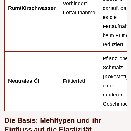
Verhindert
Rum/Kirschwasser
darauf, das
Fettaufnahme
es die
Fettaufnah
beim Frittie
reduziert.
Pflanzliches
Schmalz
(Kokosfett) 
Neutrales Öl
Frittierfett
einen
runderen
Geschmack
Die Basis: Mehltypen und ihr
Einfluss auf die Elastizität