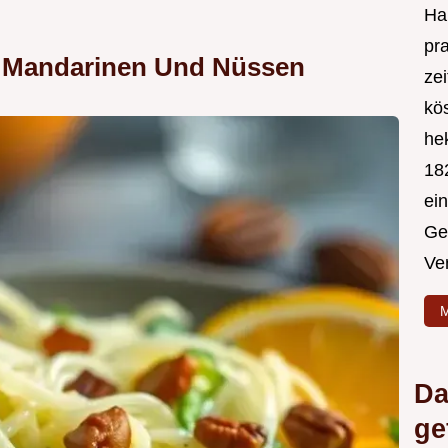
Hal
pr
it Mandarinen Und Nüssen
ze
kös
hek
182
ei
Ge
Ve
M
Da
ge