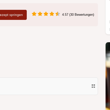
zept springen
4.57 (30 Bewertungen)
☷