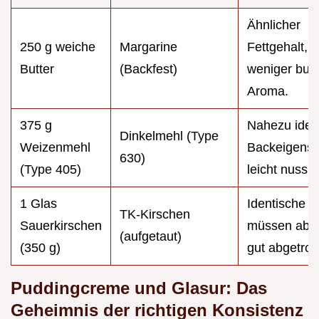
Ähnlicher
250 g weiche
Margarine
Fettgehalt, 
Butter
(Backfest)
weniger butt
Aroma.
375 g
Nahezu iden
Dinkelmehl (Type
Weizenmehl
Backeigensc
630)
(Type 405)
leicht nussig
1 Glas
Identische S
TK-Kirschen
Sauerkirschen
müssen aber
(aufgetaut)
(350 g)
gut abgetropf
Puddingcreme und Glasur: Das
Geheimnis der richtigen Konsistenz