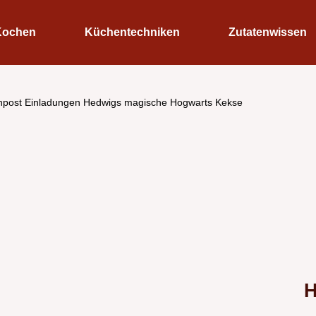
Kochen
Küchentechniken
Zutatenwissen
npost Einladungen Hedwigs magische Hogwarts Kekse
H