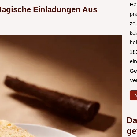
Hal
Magische Einladungen Aus
pr
ze
kös
hek
182
ei
Ge
Ve
M
Da
ge