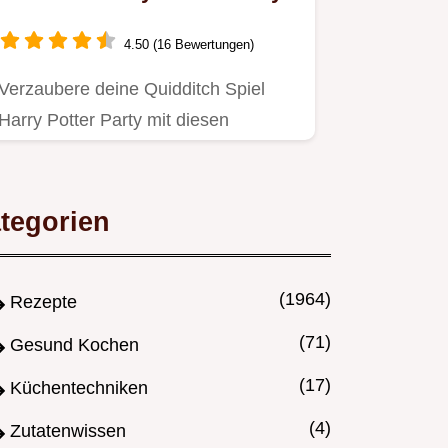
4.50 (16 Bewertungen)
Verzaubere deine Quidditch Spiel
Harry Potter Party mit diesen
magischen Goldenen Schnatz Cake
Pops…
tegorien
(1964)
Rezepte
(71)
Gesund Kochen
(17)
Küchentechniken
(4)
Zutatenwissen