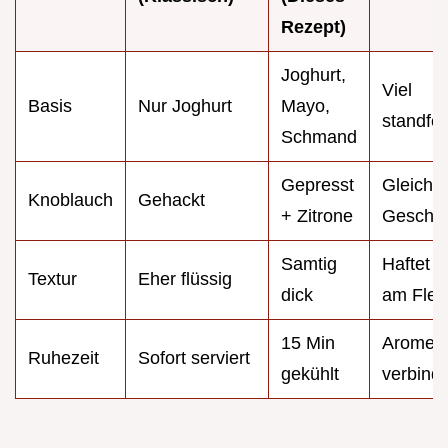
Rezept)
Joghurt,
Viel
Basis
Nur Joghurt
Mayo,
standfes
Schmand
Gepresst
Gleichm
Knoblauch
Gehackt
+ Zitrone
Geschm
Samtig
Haftet b
Textur
Eher flüssig
dick
am Flei
15 Min
Aromen
Ruhezeit
Sofort serviert
gekühlt
verbind