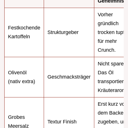
Geheimnis
Vorher
gründlich
Festkochende
Strukturgeber
trocken tupfe
Kartoffeln
für mehr
Crunch.
Nicht sparen!
Olivenöl
Das Öl
Geschmacksträger
(nativ extra)
transportiert 
Kräuterarom
Erst kurz vor
dem Backen
Grobes
Textur Finish
zugeben, um
Meersalz