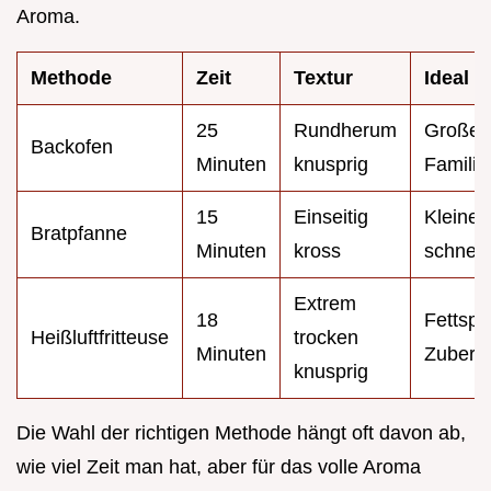
Aroma.
Methode
Zeit
Textur
Ideal f
25
Rundherum
Große
Backofen
Minuten
knusprig
Familie
15
Einseitig
Kleine
Bratpfanne
Minuten
kross
schnell
Extrem
18
Fettsp
Heißluftfritteuse
trocken
Minuten
Zubere
knusprig
Die Wahl der richtigen Methode hängt oft davon ab,
wie viel Zeit man hat, aber für das volle Aroma