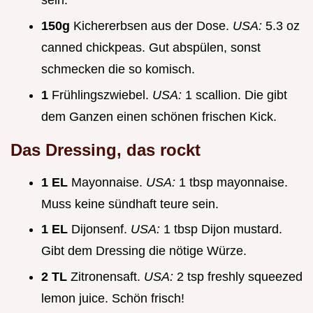
sein.
150g
Kichererbsen aus der Dose.
USA:
5.3 oz
canned chickpeas. Gut abspülen, sonst
schmecken die so komisch.
1
Frühlingszwiebel.
USA:
1 scallion. Die gibt
dem Ganzen einen schönen frischen Kick.
Das Dressing, das rockt
1 EL
Mayonnaise.
USA:
1 tbsp mayonnaise.
Muss keine sündhaft teure sein.
1 EL
Dijonsenf.
USA:
1 tbsp Dijon mustard.
Gibt dem Dressing die nötige Würze.
2 TL
Zitronensaft.
USA:
2 tsp freshly squeezed
lemon juice. Schön frisch!