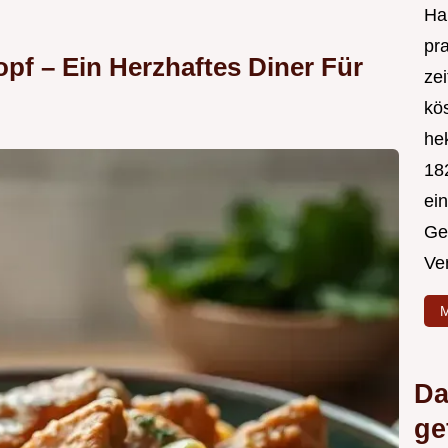
Hal
pr
pf – Ein Herzhaftes Diner Für
ze
kös
hek
182
ei
Ge
Ve
M
Da
ge