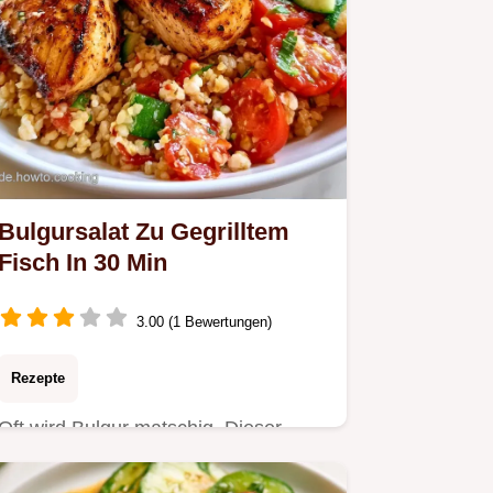
Bulgursalat Zu Gegrilltem
Fisch In 30 Min
3.00 (1 Bewertungen)
Rezepte
Oft wird Bulgur matschig. Dieser
Bulgursalat zu gegrilltem Fisch setzt