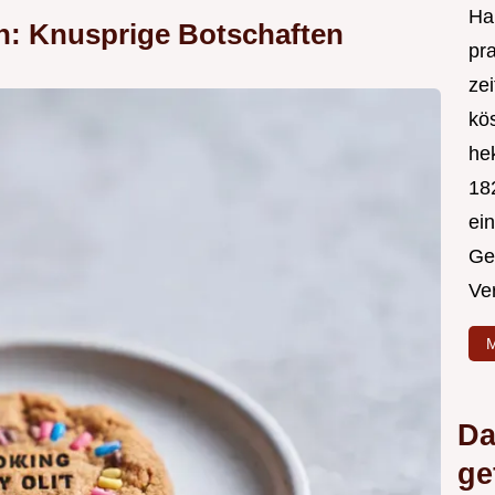
Hal
n: Knusprige Botschaften
pr
ze
kös
hek
182
ei
Ge
Ve
M
Da
ge