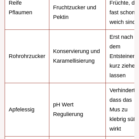
Reife
Früchte, die
Fruchtzucker und
Pflaumen
fast schon
Pektin
weich sind
Erst nach
dem
Konservierung und
Rohrohrzucker
Entsteinen
Karamellisierung
kurz ziehen
lassen
Verhindert,
dass das
pH Wert
Apfelessig
Mus zu
Regulierung
klebrig süß
wirkt