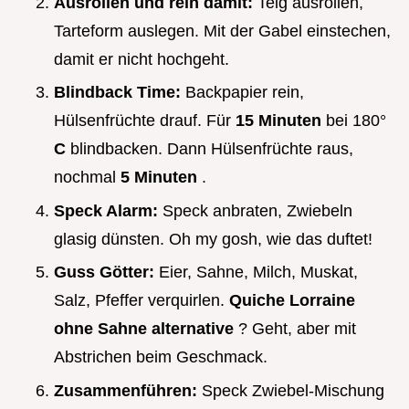
Ausrollen und rein damit:
Teig ausrollen,
Tarteform auslegen. Mit der Gabel einstechen,
damit er nicht hochgeht.
Blindback Time:
Backpapier rein,
Hülsenfrüchte drauf. Für
15 Minuten
bei 180°
C
blindbacken. Dann Hülsenfrüchte raus,
nochmal
5 Minuten
.
Speck Alarm:
Speck anbraten, Zwiebeln
glasig dünsten. Oh my gosh, wie das duftet!
Guss Götter:
Eier, Sahne, Milch, Muskat,
Salz, Pfeffer verquirlen.
Quiche Lorraine
ohne Sahne alternative
? Geht, aber mit
Abstrichen beim Geschmack.
Zusammenführen:
Speck Zwiebel-Mischung