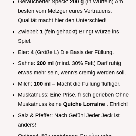
Geräucherter Speck:
200 g
(in Würfeln) Am
besten vom Metzger eures Vertrauens.
Qualität macht hier den Unterschied!
Zwiebel:
1
(fein gehackt) Bringt Würze ins
Spiel.
Eier:
4
(Größe L) Die Basis der Füllung.
Sahne:
200 ml
(mind. 30% Fett) Darf ruhig
etwas mehr sein, wenn's cremig werden soll.
Milch:
100 ml
– Macht die Füllung fluffiger.
Muskatnuss: Eine Prise, frisch gerieben Ohne
Muskatnuss keine
Quiche Lorraine
. Ehrlich!
Salz & Pfeffer: Nach Gefühl Jeder Jeck ist
anders!
Optional: 50g geriebener Gruyère oder