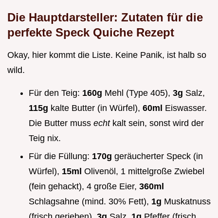
Die Hauptdarsteller: Zutaten für die
perfekte
Speck Quiche Rezept
Okay, hier kommt die Liste. Keine Panik, ist halb so
wild.
Für den Teig:
160g
Mehl (Type 405),
3g
Salz,
115g
kalte Butter (in Würfel),
60ml
Eiswasser.
Die Butter muss
echt
kalt sein, sonst wird der
Teig nix.
Für die Füllung:
170g
geräucherter Speck (in
Würfel),
15ml
Olivenöl, 1 mittelgroße Zwiebel
(fein gehackt), 4 große Eier,
360ml
Schlagsahne (mind. 30% Fett),
1g
Muskatnuss
(frisch gerieben),
3g
Salz,
1g
Pfeffer (frisch