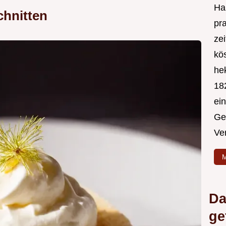
Hal
chnitten
pr
ze
kös
hek
182
ei
Ge
Ve
M
Da
ge