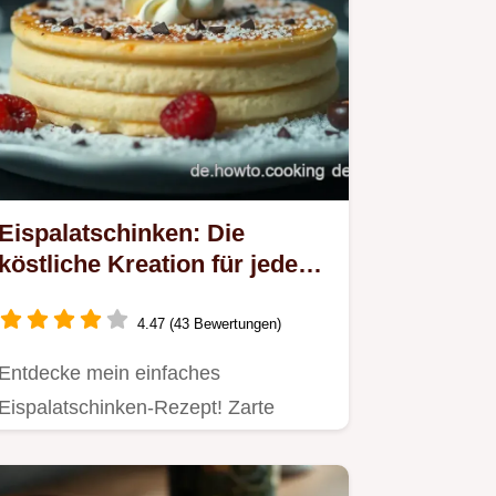
Eispalatschinken: Die
köstliche Kreation für jeden
Dessert-Liebhaber
4.47 (43 Bewertungen)
Entdecke mein einfaches
Eispalatschinken-Rezept! Zarte
Crepes mit cremigem Eisfüllung sind
perfekt…