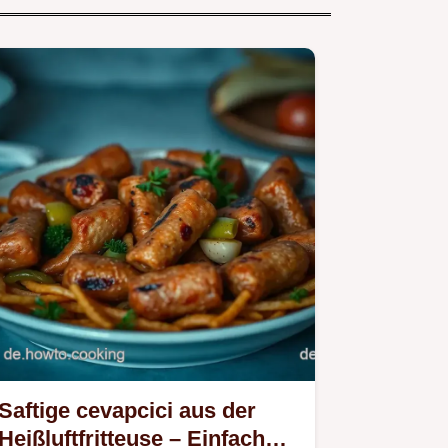
Saftige cevapcici aus der
Heißluftfritteuse – Einfach