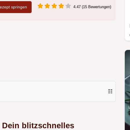
zept springen
4.47 (15 Bewertungen)
☷
 Dein blitzschnelles