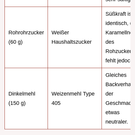
Süßkraft ist
identisch, di
Rohrohrzucker
Weißer
Karamellnot
(60 g)
Haushaltszucker
des
Rohzuckers
fehlt jedoch.
Gleiches
Backverhalt
Dinkelmehl
Weizenmehl Type
der
(150 g)
405
Geschmack 
etwas
neutraler.