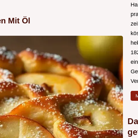
Hal
pr
n Mit Öl
ze
kös
hek
182
ei
Ge
Ve
M
Da
ge