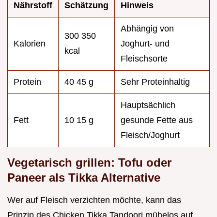
Nährstoff
Schätzung
Hinweis
Abhängig von
300 350
Kalorien
Joghurt- und
kcal
Fleischsorte
Protein
40 45 g
Sehr Proteinhaltig
Hauptsächlich
Fett
10 15 g
gesunde Fette aus
Fleisch/Joghurt
Vegetarisch grillen: Tofu oder
Paneer als Tikka Alternative
Wer auf Fleisch verzichten möchte, kann das
Prinzip des Chicken Tikka Tandoori mühelos auf