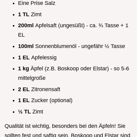
Eine Prise Salz
1 TL
Zimt
200ml
Apfelsaft (ungesüßt) - ca. ¾ Tasse + 1
EL
100ml
Sonnenblumenöl - ungefähr ½ Tasse
1 EL
Apfelessig
1 kg
Äpfel (z.B. Boskoop oder Elstar) - so 5-6
mittelgroße
2 EL
Zitronensaft
1 EL
Zucker (optional)
½ TL
Zimt
Qualität ist wichtig, besonders bei den Äpfeln! Sie
sollten fest und saftig sein. Boskoop und Elstar sind