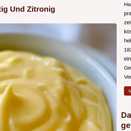
Hal
ig Und Zitronig
pr
ze
kös
hek
182
ei
Ge
Ve
M
Da
ge