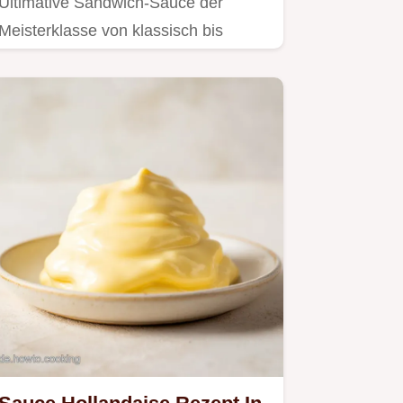
Ultimative Sandwich-Sauce der
Meisterklasse von klassisch bis
kreativ mit Kräutern: Sandwich
Sauce…