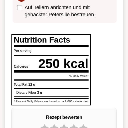
Auf Tellern anrichten und mit
gehackter Petersilie bestreuen.
Nutrition Facts
Per serving
250 kcal
Calories
% Daily Value*
Total Fat
12 g
Dietary Fiber
3 g
* Percent Daily Values are based on a 2,000 calorie diet.
Rezept bewerten