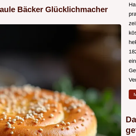
Hal
aule Bäcker Glücklichmacher
pr
ze
kös
hek
182
ei
Ge
Ve
M
Da
ge