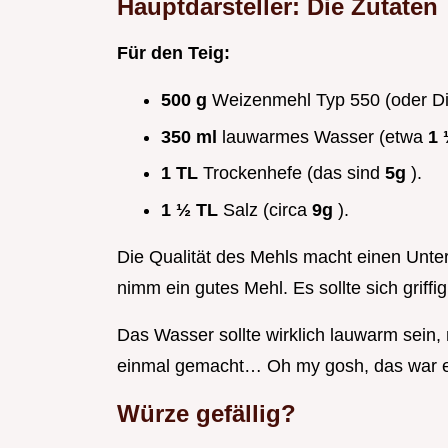
Hauptdarsteller: Die Zutaten
Für den Teig:
500 g
Weizenmehl Typ 550 (oder Di
350 ml
lauwarmes Wasser (etwa
1
1 TL
Trockenhefe (das sind
5g
).
1 ½ TL
Salz (circa
9g
).
Die Qualität des Mehls macht einen Unter
nimm ein gutes Mehl. Es sollte sich griffi
Das Wasser sollte wirklich lauwarm sein, n
einmal gemacht… Oh my gosh, das war ei
Würze gefällig?