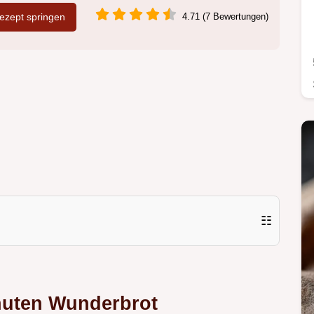
zept springen
4.71 (7 Bewertungen)
☷
nuten Wunderbrot