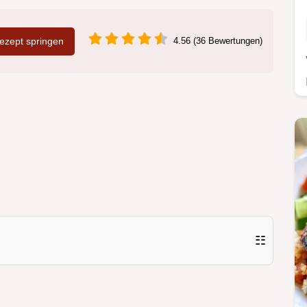
zept springen
4.56 (36 Bewertungen)
☷