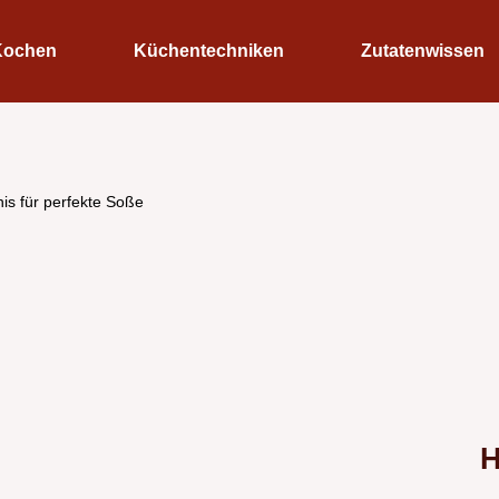
Kochen
Küchentechniken
Zutatenwissen
s für perfekte Soße
H