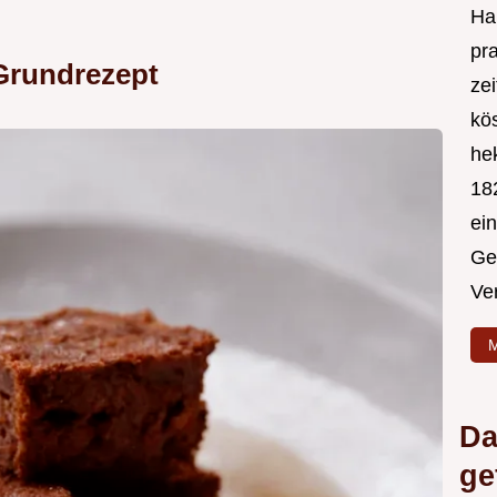
Hal
pr
Grundrezept
ze
kös
hek
182
ei
Ge
Ve
M
Da
ge