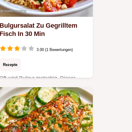
Bulgursalat Zu Gegrilltem
Fisch In 30 Min
3.00 (1 Bewertungen)
Rezepte
Oft wird Bulgur matschig. Dieser
Bulgursalat zu gegrilltem Fisch setzt
auf Quellen für mehr…