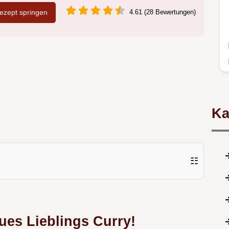
zept springen
4.61 (28 Bewertungen)
Ka
☷
ues Lieblings Curry!