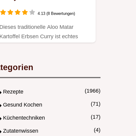
für tiefes Aroma
4.13 (8 Bewertungen)
Dieses traditionelle Aloo Matar
Kartoffel Erbsen Curry ist echtes
Seelenfutter Lernen Sie das…
tegorien
(1966)
Rezepte
(71)
Gesund Kochen
(17)
Küchentechniken
(4)
Zutatenwissen