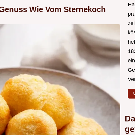
Hal
 Genuss Wie Vom Sternekoch
pr
ze
kös
hek
182
ei
Ge
Ve
M
Da
ge