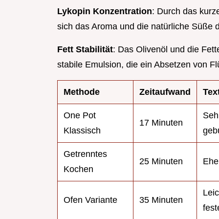
Lykopin Konzentration
: Durch das kurz
sich das Aroma und die natürliche Süße der
Fett Stabilität
: Das Olivenöl und die Fet
stabile Emulsion, die ein Absetzen von Flü
Methode
Zeitaufwand
Tex
One Pot
Seh
17 Minuten
Klassisch
geb
Getrenntes
25 Minuten
Ehe
Kochen
Leic
Ofen Variante
35 Minuten
fest