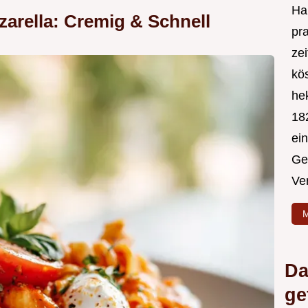
Hal
arella: Cremig & Schnell
pr
ze
kös
hek
182
ei
Ge
Ve
M
Da
ge