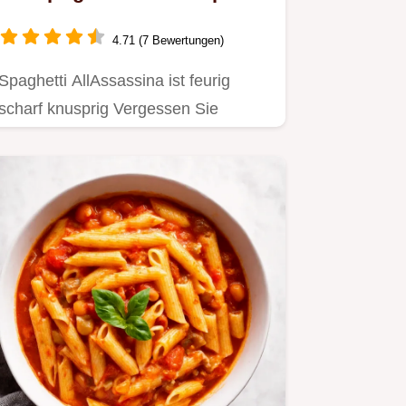
Der RisottaturaTrick
4.71 (7 Bewertungen)
Spaghetti AllAssassina ist feurig
scharf knusprig Vergessen Sie
Wasser Diese Pasta aus Bari wird…