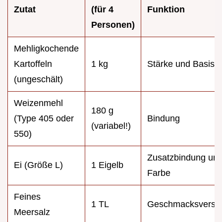
Zutat
(für 4
Funktion
Personen)
Mehligkochende
Kartoffeln
1 kg
Stärke und Basis
(ungeschält)
Weizenmehl
180 g
(Type 405 oder
Bindung
(variabel!)
550)
Zusatzbindung un
Ei (Größe L)
1 Eigelb
Farbe
Feines
1 TL
Geschmacksverstä
Meersalz