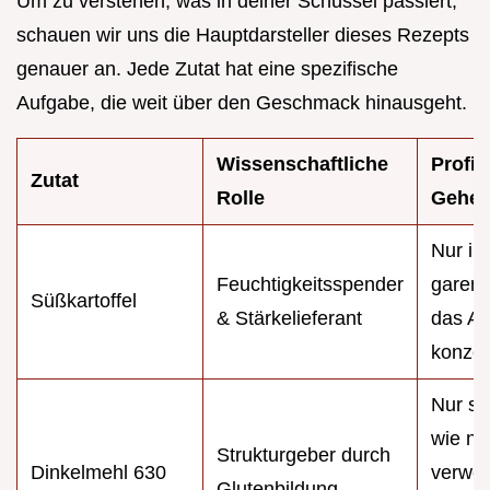
Um zu verstehen, was in deiner Schüssel passiert,
schauen wir uns die Hauptdarsteller dieses Rezepts
genauer an. Jede Zutat hat eine spezifische
Aufgabe, die weit über den Geschmack hinausgeht.
Wissenschaftliche
Profi
Zutat
Rolle
Gehei
Nur im
Feuchtigkeitsspender
garen,
Süßkartoffel
& Stärkelieferant
das A
konzen
Nur so
wie nö
Strukturgeber durch
Dinkelmehl 630
verwe
Glutenbildung