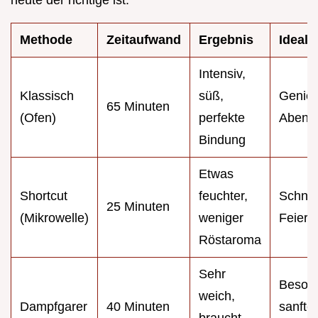
heute der richtige ist.
Methode
Zeitaufwand
Ergebnis
Ideal f
Intensiv,
Klassisch
süß,
Genie
65 Minuten
(Ofen)
perfekte
Abend
Bindung
Etwas
Shortcut
feuchter,
Schnel
25 Minuten
(Mikrowelle)
weniger
Feiera
Röstaroma
Sehr
Beson
weich,
Dampfgarer
40 Minuten
sanfte