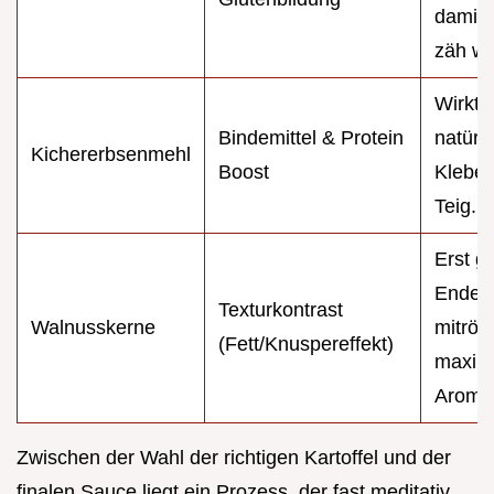
damit 
zäh wi
Wirkt 
Bindemittel & Protein
natürli
Kichererbsenmehl
Boost
Kleber
Teig.
Erst g
Ende k
Texturkontrast
Walnusskerne
mitröst
(Fett/Knuspereffekt)
maxim
Aroma
Zwischen der Wahl der richtigen Kartoffel und der
finalen Sauce liegt ein Prozess, der fast meditativ