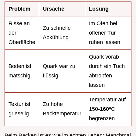
Problem
Ursache
Lösung
Risse an
Im Ofen bei
Zu schnelle
der
offener Tür
Abkühlung
Oberfläche
ruhen lassen
Quark vorab
Boden ist
Quark war zu
durch ein Tuch
matschig
flüssig
abtropfen
lassen
Temperatur auf
Textur ist
Zu hohe
150-
160°
C
grieselig
Backtemperatur
begrenzen
Beim Backen ist es wie im echten Leben: Manchmal