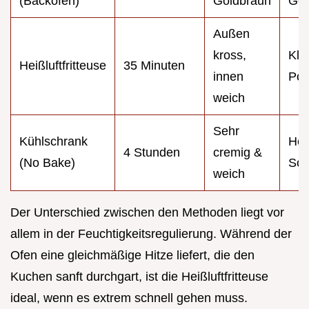
(Backofen)
Goldbraun
Ge
Außen
kross,
Kle
Heißluftfritteuse
35 Minuten
innen
Por
weich
Sehr
Kühlschrank
Hei
4 Stunden
cremig &
(No Bake)
So
weich
Der Unterschied zwischen den Methoden liegt vor
allem in der Feuchtigkeitsregulierung. Während der
Ofen eine gleichmäßige Hitze liefert, die den
Kuchen sanft durchgart, ist die Heißluftfritteuse
ideal, wenn es extrem schnell gehen muss.