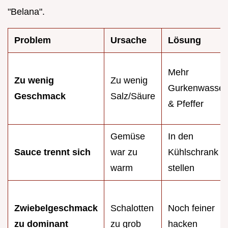
"Belana".
Problem
Ursache
Lösung
Mehr
Zu wenig
Zu wenig
Gurkenwasser
Geschmack
Salz/Säure
& Pfeffer
Gemüse
In den
Sauce trennt sich
war zu
Kühlschrank
warm
stellen
Zwiebelgeschmack
Schalotten
Noch feiner
zu dominant
zu grob
hacken