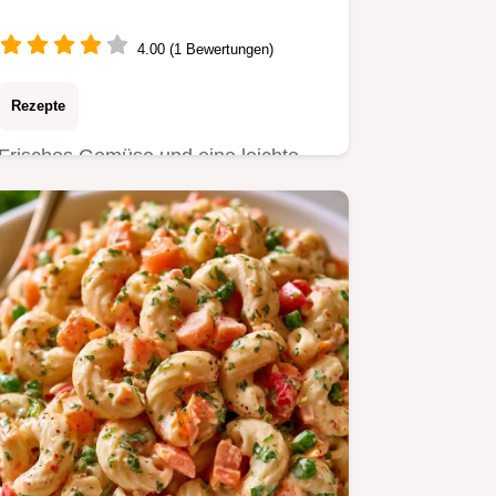
4.00 (1 Bewertungen)
Rezepte
Frisches Gemüse und eine leichte
Vinaigrette machen diesen
Nudelsalat ohne Mayo besonders
spritzig.