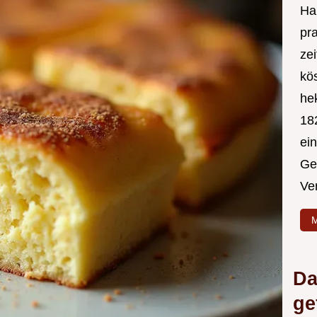
Hal
pr
ze
kös
hek
182
ei
Ge
Ve
M
Da
ge