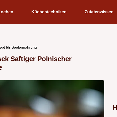
Kochen
Küchentechniken
Zutatenwissen
ept für Seelennahrung
k Saftiger Polnischer
e
H