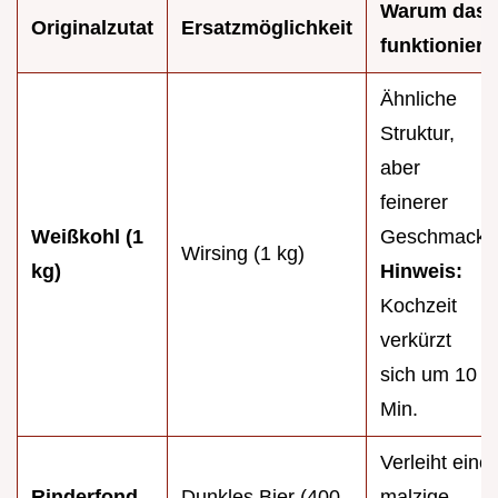
Warum das
Originalzutat
Ersatzmöglichkeit
funktioniert
Ähnliche
Struktur,
aber
feinerer
Weißkohl (1
Geschmack.
Wirsing (1 kg)
kg)
Hinweis:
Kochzeit
verkürzt
sich um 10
Min.
Verleiht eine
Rinderfond
Dunkles Bier (400
malzige