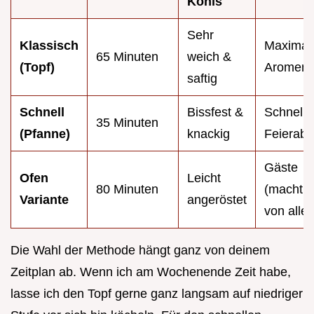
Kohls
Sehr
Klassisch
Maximal
65 Minuten
weich &
(Topf)
Aromenti
saftig
Schnell
Bissfest &
Schnelle
35 Minuten
(Pfanne)
knackig
Feierab
Gäste
Ofen
Leicht
80 Minuten
(macht s
Variante
angeröstet
von allei
Die Wahl der Methode hängt ganz von deinem
Zeitplan ab. Wenn ich am Wochenende Zeit habe,
lasse ich den Topf gerne ganz langsam auf niedriger