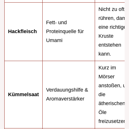
Nicht zu oft
rühren, damit
Fett- und
eine richtige
Hackfleisch
Proteinquelle für
Kruste
Umami
entstehen
kann.
Kurz im
Mörser
anstoßen, u
Verdauungshilfe &
Kümmelsaat
die
Aromaverstärker
ätherischen
Öle
freizusetzen.