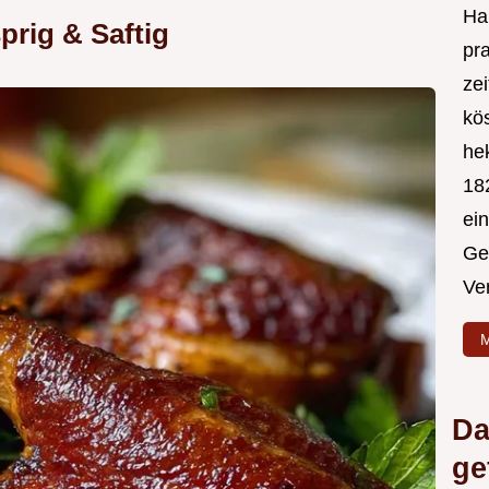
Hal
rig & Saftig
pr
ze
kös
hek
182
ei
Ge
Ve
M
Da
ge