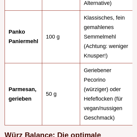
Alternative)
Klassisches, fein
gemahlenes
Panko
100 g
Semmelmehl
Paniermehl
(Achtung: weniger
Knusper!)
Geriebener
Pecorino
Parmesan,
(würziger) oder
50 g
gerieben
Hefeflocken (für
vegan/nussigen
Geschmack)
Würz Balance: Die optimale