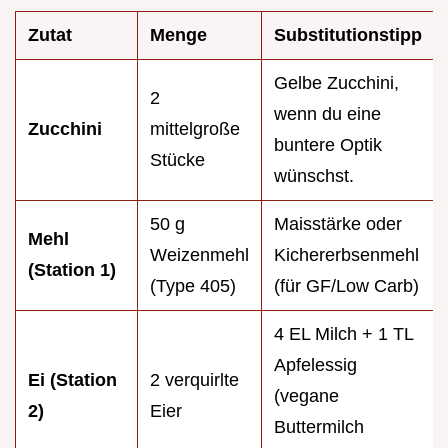
Zutat
Menge
Substitutionstipp
Gelbe Zucchini,
2
wenn du eine
Zucchini
mittelgroße
buntere Optik
Stücke
wünschst.
50 g
Maisstärke oder
Mehl
Weizenmehl
Kichererbsenmehl
(Station 1)
(Type 405)
(für GF/Low Carb)
4 EL Milch + 1 TL
Apfelessig
Ei (Station
2 verquirlte
(vegane
2)
Eier
Buttermilch