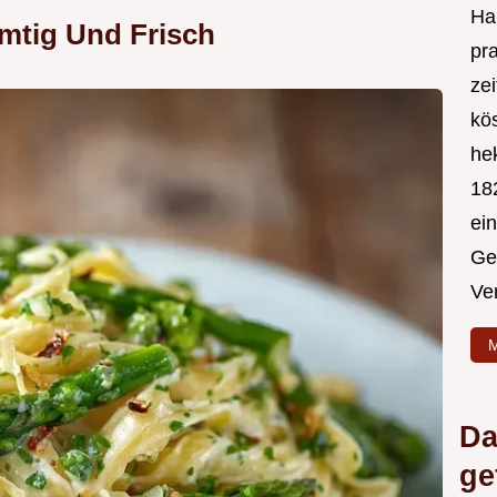
Hal
amtig Und Frisch
pr
ze
kös
hek
182
ei
Ge
Ve
M
Da
ge