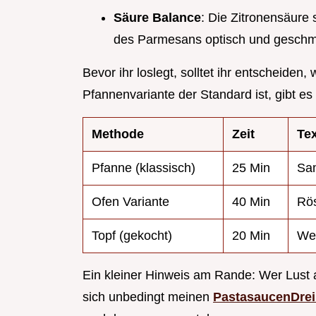
Säure Balance
: Die Zitronensäure
des Parmesans optisch und geschmac
Bevor ihr loslegt, solltet ihr entscheide
Pfannenvariante der Standard ist, gibt e
Methode
Zeit
Tex
Pfanne (klassisch)
25 Min
Sam
Ofen Variante
40 Min
Rös
Topf (gekocht)
20 Min
Wei
Ein kleiner Hinweis am Rande: Wer Lust 
sich unbedingt meinen
PastasaucenDrei