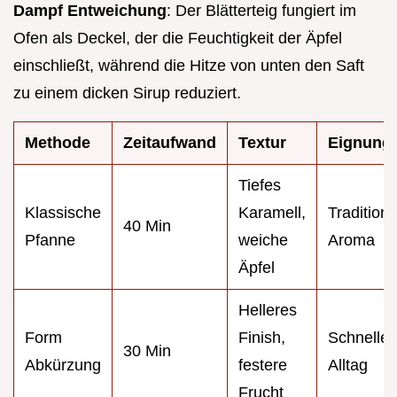
Dampf Entweichung
: Der Blätterteig fungiert im
Ofen als Deckel, der die Feuchtigkeit der Äpfel
einschließt, während die Hitze von unten den Saft
zu einem dicken Sirup reduziert.
Methode
Zeitaufwand
Textur
Eignung
Tiefes
Klassische
Karamell,
Traditione
40 Min
Pfanne
weiche
Aroma
Äpfel
Helleres
Form
Finish,
Schneller
30 Min
Abkürzung
festere
Alltag
Frucht