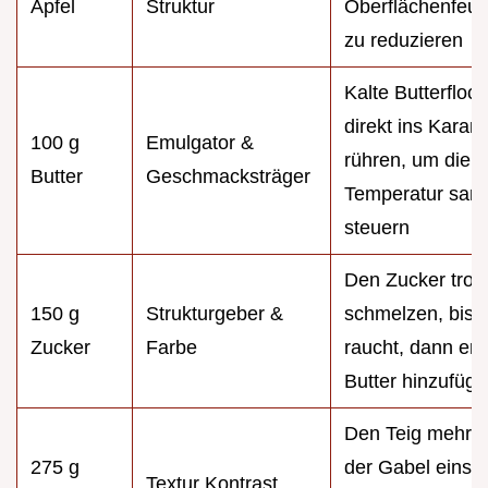
Äpfel
Struktur
Oberflächenfeuch
zu reduzieren
Kalte Butterfloc
direkt ins Karam
100 g
Emulgator &
rühren, um die
Butter
Geschmacksträger
Temperatur sanf
steuern
Den Zucker troc
150 g
Strukturgeber &
schmelzen, bis e
Zucker
Farbe
raucht, dann ers
Butter hinzufüg
Den Teig mehrfa
275 g
der Gabel einst
Textur Kontrast